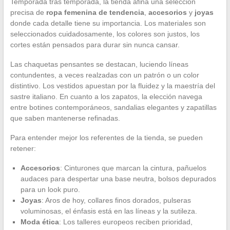
Temporada tras temporada, la tienda afina una selección
precisa de
ropa femenina de tendencia
,
accesorios
y
joyas
donde cada detalle tiene su importancia. Los materiales son
seleccionados cuidadosamente, los colores son justos, los
cortes están pensados para durar sin nunca cansar.
Las chaquetas pensantes se destacan, luciendo líneas
contundentes, a veces realzadas con un patrón o un color
distintivo. Los vestidos apuestan por la fluidez y la maestría del
sastre italiano. En cuanto a los zapatos, la elección navega
entre botines contemporáneos, sandalias elegantes y zapatillas
que saben mantenerse refinadas.
Para entender mejor los referentes de la tienda, se pueden
retener:
Accesorios
: Cinturones que marcan la cintura, pañuelos
audaces para despertar una base neutra, bolsos depurados
para un look puro.
Joyas
: Aros de hoy, collares finos dorados, pulseras
voluminosas, el énfasis está en las líneas y la sutileza.
Moda ética
: Los talleres europeos reciben prioridad,