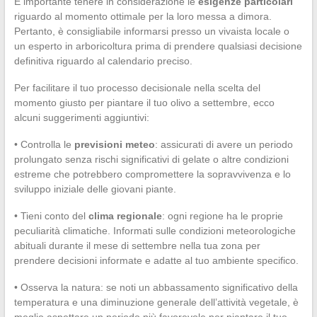
È importante tenere in considerazione le
esigenze particolari
riguardo al momento ottimale per la loro messa a dimora.
Pertanto, è consigliabile informarsi presso un vivaista locale o
un esperto in arboricoltura prima di prendere qualsiasi decisione
definitiva riguardo al calendario preciso.
Per facilitare il tuo processo decisionale nella scelta del
momento giusto per piantare il tuo olivo a settembre, ecco
alcuni suggerimenti aggiuntivi:
• Controlla le
previsioni meteo
: assicurati di avere un periodo
prolungato senza rischi significativi di gelate o altre condizioni
estreme che potrebbero compromettere la sopravvivenza e lo
sviluppo iniziale delle giovani piante.
• Tieni conto del
clima regionale
: ogni regione ha le proprie
peculiarità climatiche. Informati sulle condizioni meteorologiche
abituali durante il mese di settembre nella tua zona per
prendere decisioni informate e adatte al tuo ambiente specifico.
• Osserva la natura: se noti un abbassamento significativo della
temperatura e una diminuzione generale dell’attività vegetale, è
meglio aspettare un periodo più favorevole per piantare il tuo