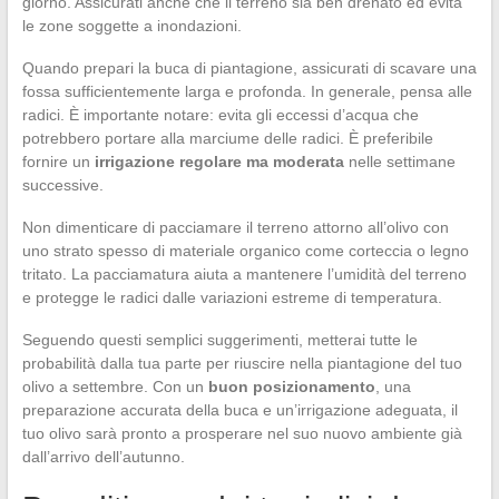
giorno. Assicurati anche che il terreno sia ben drenato ed evita
le zone soggette a inondazioni.
Quando prepari la buca di piantagione, assicurati di scavare una
fossa sufficientemente larga e profonda. In generale, pensa alle
radici. È importante notare: evita gli eccessi d’acqua che
potrebbero portare alla marciume delle radici. È preferibile
fornire un
irrigazione regolare ma moderata
nelle settimane
successive.
Non dimenticare di pacciamare il terreno attorno all’olivo con
uno strato spesso di materiale organico come corteccia o legno
tritato. La pacciamatura aiuta a mantenere l’umidità del terreno
e protegge le radici dalle variazioni estreme di temperatura.
Seguendo questi semplici suggerimenti, metterai tutte le
probabilità dalla tua parte per riuscire nella piantagione del tuo
olivo a settembre. Con un
buon posizionamento
, una
preparazione accurata della buca e un’irrigazione adeguata, il
tuo olivo sarà pronto a prosperare nel suo nuovo ambiente già
dall’arrivo dell’autunno.