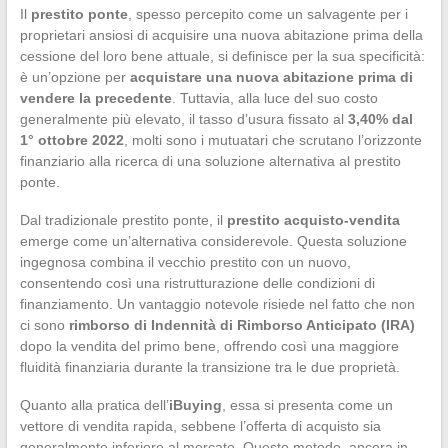
Il
prestito ponte
, spesso percepito come un salvagente per i
proprietari ansiosi di acquisire una nuova abitazione prima della
cessione del loro bene attuale, si definisce per la sua specificità:
è un’opzione per
acquistare una nuova abitazione prima di
vendere la precedente
. Tuttavia, alla luce del suo costo
generalmente più elevato, il tasso d’usura fissato al
3,40% dal
1° ottobre 2022
, molti sono i mutuatari che scrutano l’orizzonte
finanziario alla ricerca di una soluzione alternativa al prestito
ponte.
Dal tradizionale prestito ponte, il
prestito acquisto-vendita
emerge come un’alternativa considerevole. Questa soluzione
ingegnosa combina il vecchio prestito con un nuovo,
consentendo così una ristrutturazione delle condizioni di
finanziamento. Un vantaggio notevole risiede nel fatto che non
ci sono
rimborso di Indennità di Rimborso Anticipato (IRA)
dopo la vendita del primo bene, offrendo così una maggiore
fluidità finanziaria durante la transizione tra le due proprietà.
Quanto alla pratica dell’
iBuying
, essa si presenta come un
vettore di vendita rapida, sebbene l’offerta di acquisto sia
generalmente inferiore al mercato. Questo metodo, ancora in