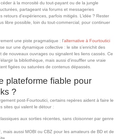
 céder à la morosité du tout-payant ou de la jungle
ructurées, partageant via forums et messageries
s retours d’expériences, parfois mitigés. L’idée ? Rester
lus libre possible, loin du tout-commercial, pour continuer
ement une piste pragmatique : l’
alternative à Fourtoutici
e sur une dynamique collective : le site s’enrichit des
ent de nouveaux ouvrages ou signalent les liens cassés. Ce
largir la bibliothèque, mais aussi d’insuffler une vraie
stent figées ou saturées de contenus dépassés.
 plateforme fiable pour
ks ?
rgement post-Fourtoutici, certains repères aident à faire le
s sites qui valent le détour :
 classiques aux sorties récentes, sans cloisonner par genre
F
, mais aussi MOBI ou CBZ pour les amateurs de BD et de
ite.