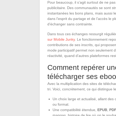
Pour beaucoup, il s’agit surtout de ne pas
publicitaire. Des communautés se sont st
instantanées les bons plans, mais aussi le
dans l’esprit du partage et de l’accès le p
d’échanger sans contrainte.
Dans tous ces échanges ressurgit régulièr
sur Mobile Junky
. Le fonctionnement repos
contributions de ses inscrits, qui propos
mode participatif permet non seulement d’é
réactivité, quand d’autres plateformes re
Comment repérer une
télécharger ses eboo
Avec la multiplication des sites de télécha
tri. Voici, concrètement, ce qui distingue le
Un choix large et actualisé, allant des
ou format.
Une compatibilité étendue,
EPUB
,
PD
mangas, histoire de lire où on le souha