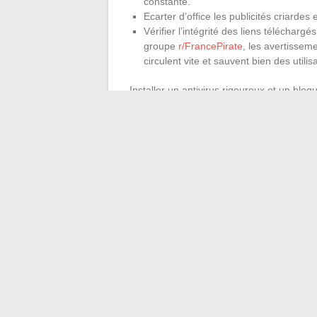
constante.
Ecarter d’office les publicités criardes
Vérifier l’intégrité des liens téléchargé
groupe
r/FrancePirate
, les avertissem
circulent vite et sauvent bien des util
Installer un antivirus rigoureux et un blo
plateformes connues, il reste préférabl
le secteur du fichier numérique évoluant
nouvelle page d’accueil : la veille perma
Finalement, ce sont les réseaux discrets,
groupes qui se relaient conseils et tutoriel
des projecteurs et des interdits officiels,
au détour d’un nouveau fichier transmis, d’
←
Comment distinguer la perte de graiss
Comment réussir votre p