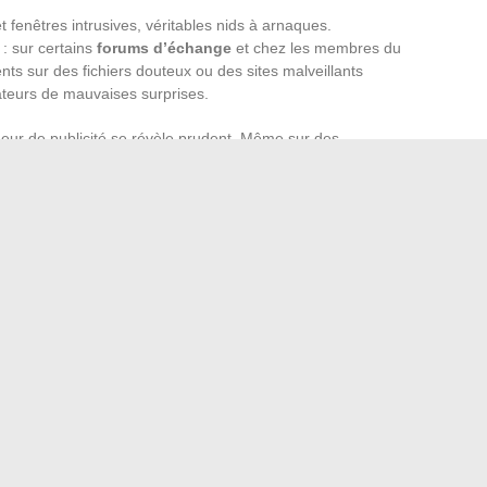
 et fenêtres intrusives, véritables nids à arnaques.
s : sur certains
forums d’échange
et chez les membres du
ents sur des fichiers douteux ou des sites malveillants
isateurs de mauvaises surprises.
queur de publicité se révèle prudent. Même sur des
e de scanner systématiquement chaque document récupéré,
 à grande vitesse. Changement d’URL, fermeture inopinée,
nente s’impose, sous peine de se retrouver face au néant.
 échanges confidentiels, coups de main entre internautes,
s, qui assurent la persistance du partage. C’est ainsi, loin
 qu’une simple envie de lecture peut concrètement renaître,
un lien resurgi là où on ne l’attendait plus.
e de la perte d’eau lors d’un régime
rojet immobilier : conseils et astuces pour bien investir
→