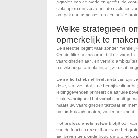
signalen van de markt en geeft u de voo
ciblemploi.com verzamelt de evoluties va
aanpak aan te passen en een solide profe
Welke strategieën om 
opmerkelijk te make
De
selectie
begint vaak zonder menselijke 
Om de filter te passeren, telt elk woord:
vaardigheden aan, en vermijd ambiguïteit.
nauwkeurige formuleringen, zo dicht mogel
De
sollicitatiebrief
heeft niets van zijn 
deze, laat zien dat u de bedrijfscultuur b
leidinggevenden primeert de attitude boven
luistervaardigheid het verschil heeft gema
maakt uw vaardigheden tastbaar en memor
een indruk achterlaten, veel meer dan de 
Het
professionele netwerk
blijft een va
van de functies onzichtbaar voor het gro
aanbevelingen, onderhoud uw profiel op pr