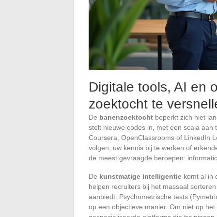
Digitale tools, AI e
zoektocht te versnel
De
banenzoektocht
beperkt zich niet lan
stelt nieuwe codes in, met een scala aan 
Coursera, OpenClassrooms of LinkedIn Le
volgen, uw kennis bij te werken of erkende
de meest gevraagde beroepen: informatica
De
kunstmatige intelligentie
komt al in 
helpen recruiters bij het massaal sorteren v
aanbiedt. Psychometrische tests (Pymetri
op een objectieve manier. Om niet op het
gespecialiseerde platforms die traininge