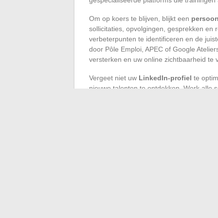
Om op koers te blijven, blijkt een
persoon
sollicitaties, opvolgingen, gesprekken en 
verbeterpunten te identificeren en de jui
door Pôle Emploi, APEC of Google Atelier
versterken en uw online zichtbaarheid te 
Vergeet niet uw
LinkedIn-profiel
te optim
nieuwe talenten te ontdekken. Werk alle s
die verband houdt met uw sector. Jobboar
om de verborgen markt te verkennen en uw
schetst een dynamischer, maar ook veele
Zichtbaar en relevant blijven, weten wanne
verschil tussen op de perron blijven of i
geven, maar voor degenen die methodisch
verwachten.
←
Het mercato forum AJA 1905 in 2026: 