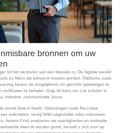
n onmisbare bronnen om uw
len
ger tot het versturen van een klassiek cv. De digitale wereld
tools en filters die beheerst moeten worden. Platforms zoals
arning bieden de mogelijkheid om gerichte opleidingen te
 certificaten te behalen. Grijp de kans om u te scholen in
, industrie, communicatie, bouw.
de eerste fase in beeld. Oplossingen zoals Recruitee
an sollicitaties, terwijl Willo uitgestelde video-interviews
cs, Assess First) evalueren uw vaardigheden en motivatie
 verkeerde been te worden gezet, bereidt u zich voor op
n aanbieden die zijn afgestemd op deze nieuwe formats.