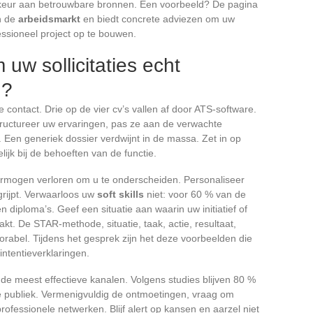
rkeur aan betrouwbare bronnen. Een voorbeeld? De pagina
n de
arbeidsmarkt
en biedt concrete adviezen om uw
ssioneel project op te bouwen.
uw sollicitaties echt
n?
contact. Drie op de vier cv’s vallen af door ATS-software.
 structureer uw ervaringen, pas ze aan de verwachte
 Een generiek dossier verdwijnt in de massa. Zet in op
ijk bij de behoeften van de functie.
vermogen verloren om u te onderscheiden. Personaliseer
egrijpt. Verwaarloos uw
soft skills
niet: voor 60 % van de
 diploma’s. Geef een situatie aan waarin uw initiatief of
akt. De STAR-methode, situatie, taak, actie, resultaat,
abel. Tijdens het gesprek zijn het deze voorbeelden die
intentieverklaringen.
n de meest effectieve kanalen. Volgens studies blijven 80 %
te publiek. Vermenigvuldig de ontmoetingen, vraag om
ofessionele netwerken. Blijf alert op kansen en aarzel niet