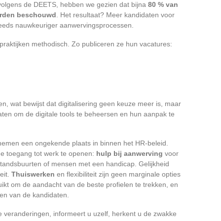
, volgens de DEETS, hebben we gezien dat bijna
80 % van
worden beschouwd
. Het resultaat? Meer kandidaten voor
n steeds nauwkeuriger aanwervingsprocessen.
raktijken methodisch. Zo publiceren ze hun vacatures:
, wat bewijst dat digitalisering geen keuze meer is, maar
daten om de digitale tools te beheersen en hun aanpak te
emen een ongekende plaats in binnen het HR-beleid.
de toegang tot werk te openen:
hulp bij aanwerving
voor
tandsbuurten of mensen met een handicap. Gelijkheid
eit.
Thuiswerken
en flexibiliteit zijn geen marginale opties
kt om de aandacht van de beste profielen te trekken, en
gen van de kandidaten.
 veranderingen, informeert u uzelf, herkent u de zwakke