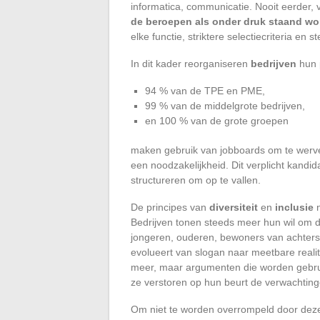
informatica, communicatie. Nooit eerder
de beroepen als onder druk staand 
elke functie, striktere selectiecriteria e
In dit kader reorganiseren
bedrijven
hun p
94 % van de TPE en PME,
99 % van de middelgrote bedrijven,
en 100 % van de grote groepen
maken gebruik van jobboards om te werven
een noodzakelijkheid. Dit verplicht kandi
structureren om op te vallen.
De principes van
diversiteit
en
inclusie
n
Bedrijven tonen steeds meer hun wil om 
jongeren, ouderen, bewoners van achters
evolueert van slogan naar meetbare realit
meer, maar argumenten die worden gebrui
ze verstoren op hun beurt de verwachtin
Om niet te worden overrompeld door deze