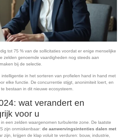
g tot 75 % van de sollicitaties voordat er enige menselijke
ge zelden genoemde vaardigheden nog steeds aan
maken bij de selectie.
ntelligentie in het sorteren van profielen hand in hand met
 elke functie. De concurrentie stijgt, anonimiteit loert, en
 te bestaan in dit nieuwe ecosysteem.
024: wat verandert en
rijk voor u
ch in een zelden waargenomen turbulente zone. De laatste
S zijn onmiskenbaar:
de aanwervingsintenties dalen met
 zijn, krijgen de klap voluit te verduren: bouw, industrie,