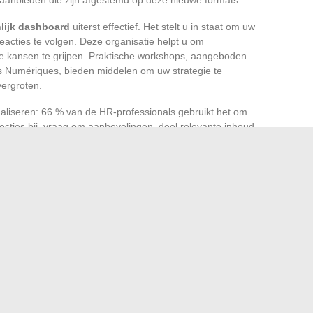
lijk dashboard
uiterst effectief. Het stelt u in staat om uw
reacties te volgen. Deze organisatie helpt u om
ste kansen te grijpen. Praktische workshops, aangeboden
s Numériques, bieden middelen om uw strategie te
vergroten.
aliseren: 66 % van de HR-professionals gebruikt het om
ecties bij, vraag om aanbevelingen, deel relevante inhoud
ds en professionele sociale netwerken blijven onmisbaar
 netwerk uit te breiden. Deze overvloed aan digitale tools
isender arbeidsmarkt.
er u de juiste timing moet grijpen, dat is tegenwoordig het
nstappen in de trein van de kans. 2024 zal geen cadeaus
 en gedurfd spelen, zijn er nog steeds mooie kansen te
nog steeds nuttig om AJ Auxerre te volgen?